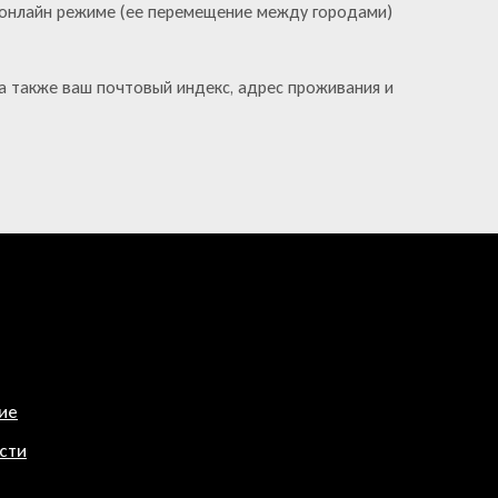
С
 онлайн режиме (ее перемещение между городами)
Т
А
.
а также ваш почтовый индекс, адрес проживания и
ие
сти