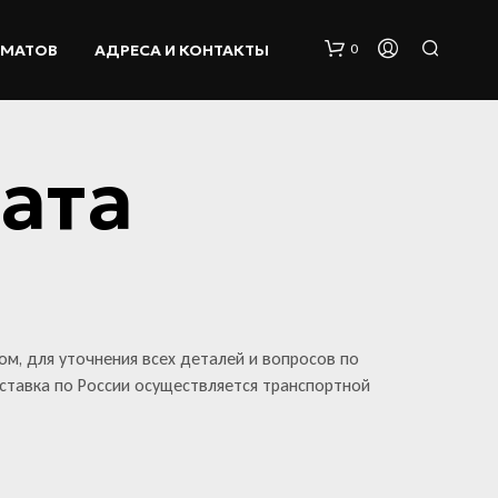
ОМАТОВ
АДРЕСА И КОНТАКТЫ
0
ата
К
О
Р
ом, для уточнения всех деталей и вопросов по
З
оставка по России осуществляется транспортной
И
Н
А
П
У