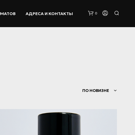
ОМАТОВ
АДРЕСА И КОНТАКТЫ
0
К
ПО НОВИЗНЕ
О
Р
З
И
Н
А
П
У