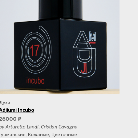
С
Т
А
.
Духи
Adjiumi Incubo
26000
₽
by Arturetto Landi, Cristian Cavagna
Гурманские, Кожаные, Цветочные