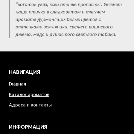
“коготок увяз, всей птичке пропасть”. Увязнет
наша птичка в сладковатом и тягучем
аромате дурманящих белых цветов с
оттенками земляники, свежего вишневого
джема, мёда и душистого светлого табака.
НАВИГАЦИЯ
Главная
Каталог ароматов
Адреса и контакты
ИНФОРМАЦИЯ