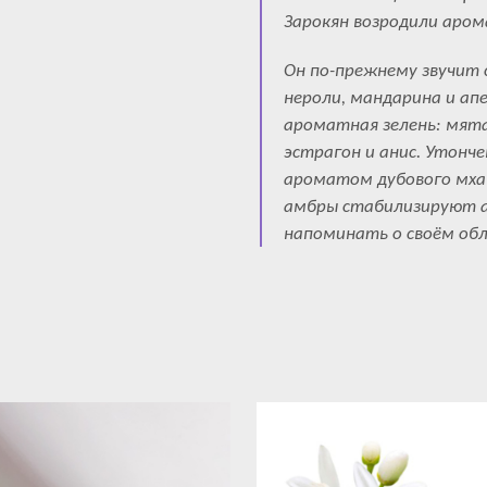
Зарокян возродили аром
Он по-прежнему звучит 
нероли, мандарина и апе
ароматная зелень: мята 
эстрагон и анис. Утонч
ароматом дубового мха 
амбры стабилизируют а
напоминать о своём об