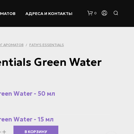
ОМАТОВ
АДРЕСА И КОНТАКТЫ
0
Г АРОМАТОВ
FATH'S ESSENTIALS
/
entials Green Water
К
О
reen Water - 50 мл
Р
З
И
Н
reen Water - 15 мл
А
П
У
В КОРЗИНУ