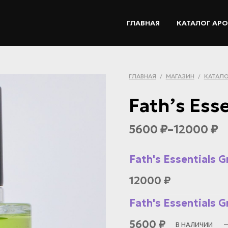
ГЛАВНАЯ
КАТАЛОГ АР
ГЛАВНАЯ
МАГАЗИН
КАТАЛО
/
/
Fath’s Ess
5600
–
12000
₽
₽
Fath's Essentials G
12000
₽
Fath's Essentials G
5600
₽
В НАЛИЧИИ