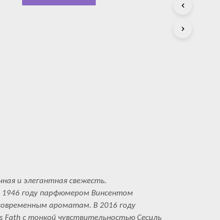
С
Т
А
.
ная и элегантная свежесть.
 в 1946 году парфюмером Винсентом
современным ароматам. В 2016 году
es Fath с тонкой чувствительностью Сесиль