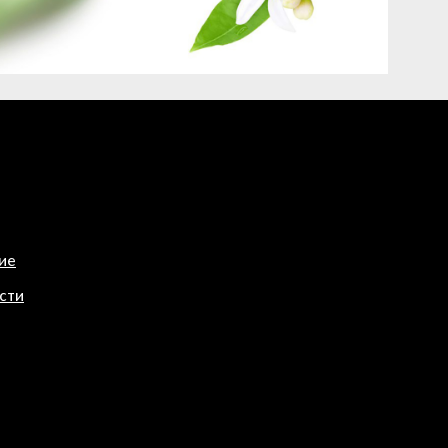
ие
сти