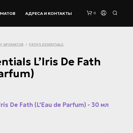
ОМАТОВ
АДРЕСА И КОНТАКТЫ
0
Г АРОМАТОВ
FATH'S ESSENTIALS
/
ntials L’Iris De Fath
Parfum)
К
О
Р
З
Iris De Fath (L'Eau de Parfum) - 30 мл
И
Н
А
П
У