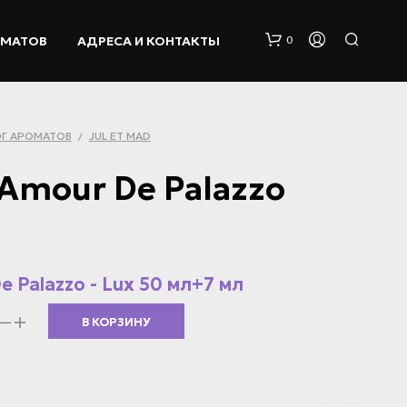
ОМАТОВ
АДРЕСА И КОНТАКТЫ
0
Г АРОМАТОВ
JUL ET MAD
/
 Amour De Palazzo
К
О
e Palazzo - Lux 50 мл+7 мл
Р
З
В КОРЗИНУ
И
Н
А
П
У