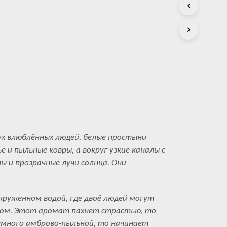
С
Т
А
.
х влюблённых людей, белые простыни
е и пыльные ковры, а вокруг узкие каналы с
ы и прозрачные лучи солнца. Они
окруженном водой, где двоё людей могут
угом. Этот аромат пахнет страстью, то
емного амброво-пыльной, то начинает