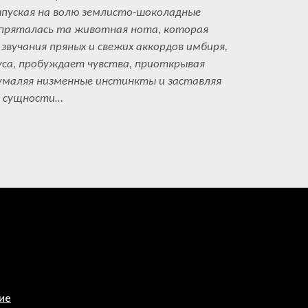
ыпуская на волю землисто-шоколадные
спряталась та животная нота, которая
звучания пряных и свежих аккордов имбиря,
уса, пробуждает чувства, приоткрывая
умаляя низменные инстинкты и заставляя
й сущности…
ие