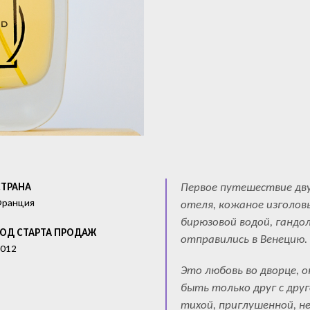
Первое путешествие дву
СТРАНА
Франция
отеля, кожаное изголовь
бирюзовой водой, гандол
ГОД СТАРТА ПРОДАЖ
отправились в Венецию.
012
Это любовь во дворце, 
быть только друг с др
тихой, приглушенной, н