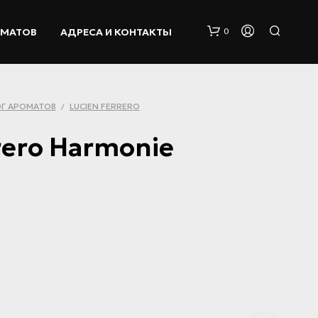
ОМАТОВ
АДРЕСА И КОНТАКТЫ
0
Г АРОМАТОВ
LUCIEN FERRERO
/
rero Harmonie
К
О
Р
З
И
Н
А
П
У