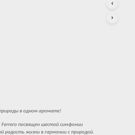
С
Т
А
.
 природы в одном аромате!
en Ferrero посвящен шестой симфонии
й радость жизни в гармонии с природой.