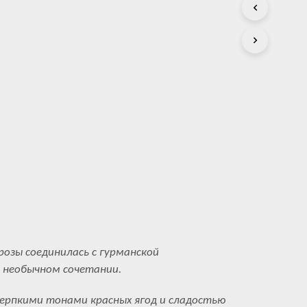
С
Т
А
.
розы соединилась с гурманской
 необычном сочетании.
рпкими тонами красных ягод и сладостью