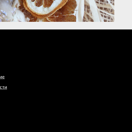
ие
сти