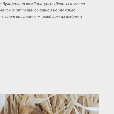
е будоражит комбинация туберозы и масла
манские оттенки основной ноты какао.
тывают вас длинным шлейфом из амбры и