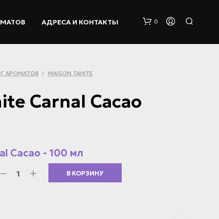
ОМАТОВ
АДРЕСА И КОНТАКТЫ
0
Г АРОМАТОВ
MAISON TAHITE
/
ite Carnal Cacao
К
О
al Cacao - 100 мл
Р
З
В КОРЗИНУ
И
Н
А
П
У