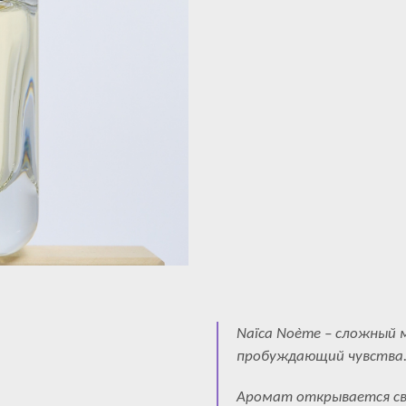
Naïca Noème – сложный м
пробуждающий чувства
Аромат открывается св