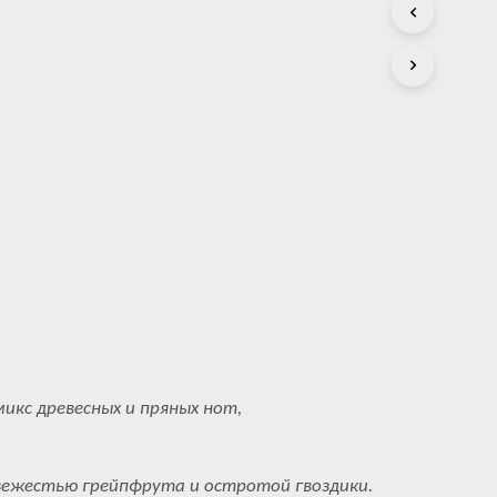
С
Т
А
.
икс древесных и пряных нот,
.
ежестью грейпфрута и остротой гвоздики.