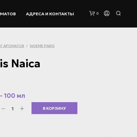
ОМАТОВ
АДРЕСА И КОНТАКТЫ
0
Г АРОМАТОВ
NOEME PARIS
/
s Naica
К
О
- 100 мл
Р
З
В КОРЗИНУ
И
Н
А
П
У