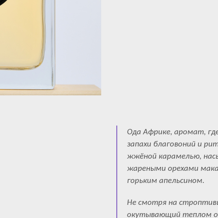
Ода Африке, аромат, г
запахи благовоний и ри
жжёной карамелью, нас
жареными орехами мака
горьким апельсином.
Не смотря на строптивы
окутывающий теплом ор