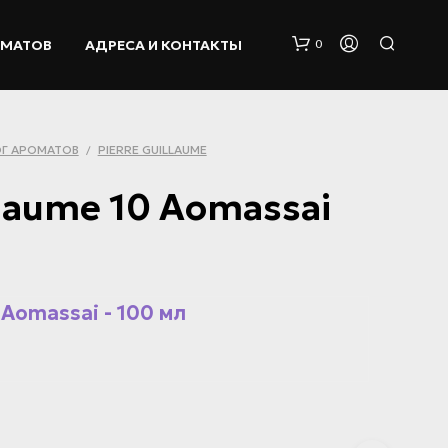
ОМАТОВ
АДРЕСА И КОНТАКТЫ
0
Г АРОМАТОВ
PIERRE GUILLAUME
/
llaume 10 Aomassai
К
О
0 Aomassai - 100 мл
Р
З
И
Н
А
П
У