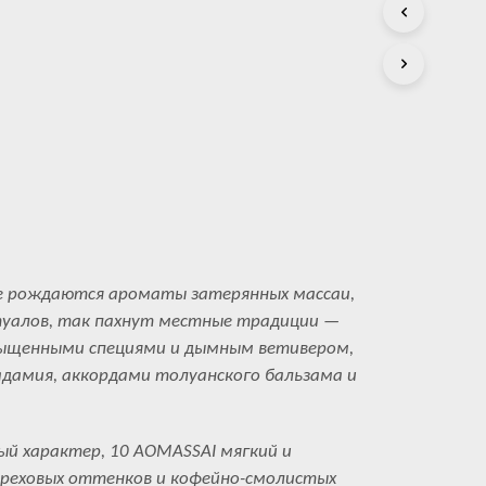
С
Т
А
.
де рождаются ароматы затерянных массаи,
туалов, так пахнут местные традиции —
ыщенными специями и дымным ветивером,
дамия, аккордами толуанского бальзама и
й характер, 10 AOMASSAI мягкий и
еховых оттенков и кофейно-смолистых