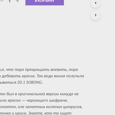
В КОРЗИНУ
С
Т
А
.
ил, что пора прекращать воевать, пора
 добавить красок. Так вода воина получила
зываться 20.1 SORONG.
то был в оригинальной версии никуда не
вили красок — чарующего шафрана,
оматом, еле заметных колючих цитрусов,
онка и ириса. Знаете, кто-то ищет