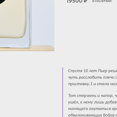
19500
₽
В НАЛИЧИИ
Спустя 10 лет Пьер реш
чуть расслабить плечи и
приставку.1 и стала на
Тот стержень и напор, ч
ушёл, к нему лишь доба
манящего окутаться ар
обволакивающих бобов т