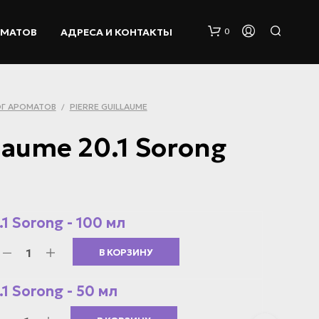
ОМАТОВ
АДРЕСА И КОНТАКТЫ
0
Г АРОМАТОВ
PIERRE GUILLAUME
/
llaume 20.1 Sorong
К
О
.1 Sorong - 100 мл
Р
З
В КОРЗИНУ
И
Н
А
.1 Sorong - 50 мл
П
У