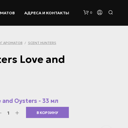
ОМАТОВ
АДРЕСА И КОНТАКТЫ
0
Г АРОМАТОВ
SCENT HUNTERS
/
ers Love and
К
О
Р
З
 and Oysters - 33 мл
И
Н
В КОРЗИНУ
А
П
У