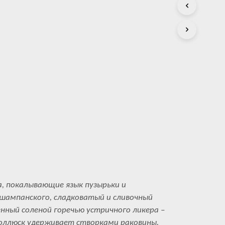
С
Т
А
.
а, покалывающие язык пузырьки и
шампанского, сладковатый и сливочный
енный соленой горечью устричного ликера –
моллюск удерживает створками раковины.