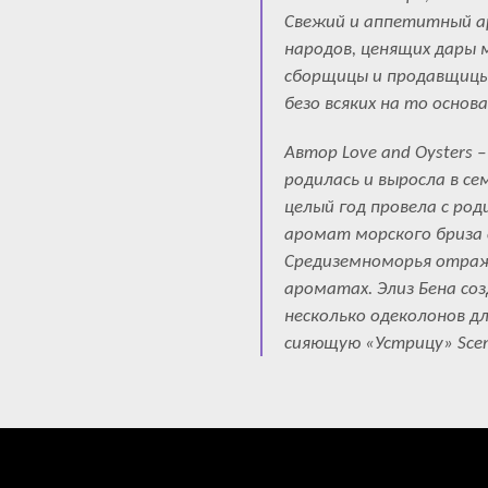
Свежий и аппетитный ар
народов, ценящих дары 
сборщицы и продавщицы 
безо всяких на то основа
Автор Love and Oysters 
родилась и выросла в с
целый год провела с род
аромат морского бриза с
Средиземноморья отраже
ароматах. Элиз Бена со
несколько одеколонов дл
сияющую «Устрицу» Scen