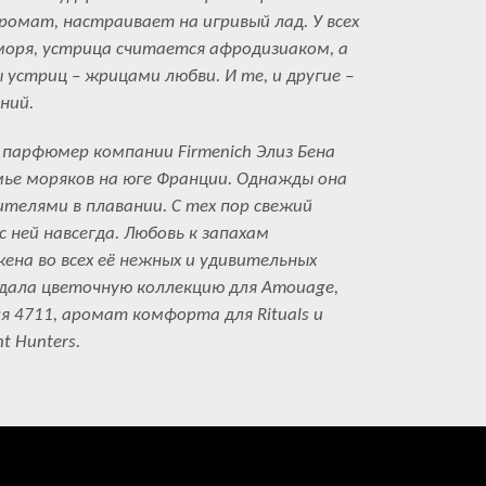
омат, настраивает на игривый лад. У всех
моря, устрица считается афродизиаком, а
устриц – жрицами любви. И те, и другие –
ний.
– парфюмер компании Firmenich Элиз Бена
емье моряков на юге Франции. Однажды она
ителями в плавании. С тех пор свежий
 ней навсегда. Любовь к запахам
на во всех её нежных и удивительных
здала цветочную коллекцию для Amouage,
я 4711, аромат комфорта для Rituals и
t Hunters.