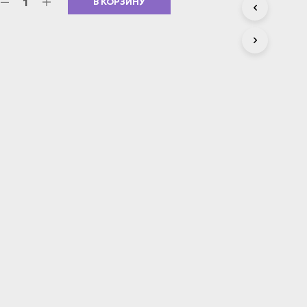
В КОРЗИНУ
С
Т
А
.