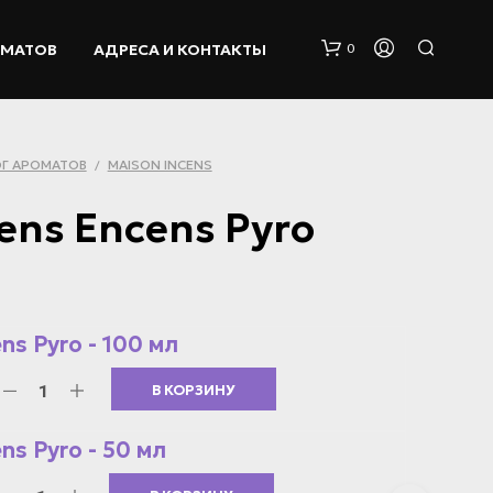
ОМАТОВ
АДРЕСА И КОНТАКТЫ
0
Г АРОМАТОВ
MAISON INCENS
/
ens Encens Pyro
К
О
ns Pyro - 100 мл
Р
З
В КОРЗИНУ
И
Н
А
ns Pyro - 50 мл
П
У