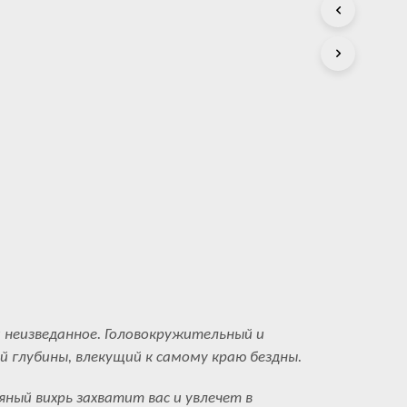
С
Т
А
.
и неизведанное. Головокружительный и
 глубины, влекущий к самому краю бездны.
ный вихрь захватит вас и увлечет в