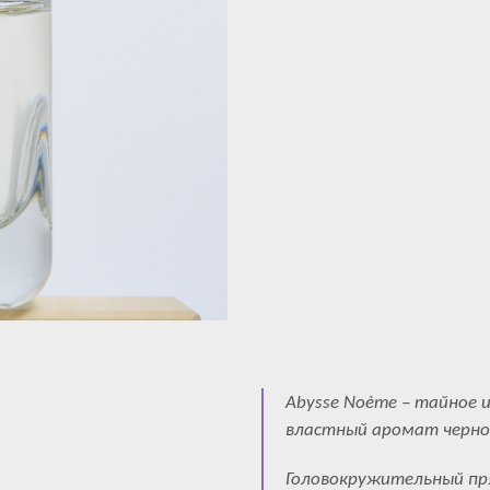
Abysse Noème – тайное 
властный аромат черной
Головокружительный пря