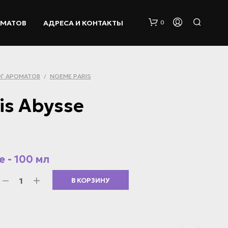
ОМАТОВ
АДРЕСА И КОНТАКТЫ
0
Г АРОМАТОВ
NOEME PARIS
/
is Abysse
К
О
 - 100 мл
Р
З
В КОРЗИНУ
И
Н
А
П
У