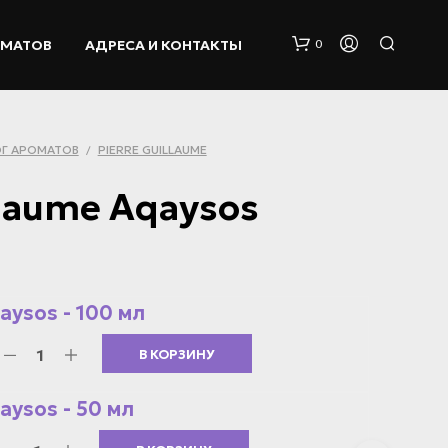
ОМАТОВ
АДРЕСА И КОНТАКТЫ
0
Г АРОМАТОВ
PIERRE GUILLAUME
/
llaume Aqaysos
К
О
qaysos - 100 мл
Р
З
В КОРЗИНУ
И
Н
А
qaysos - 50 мл
П
У