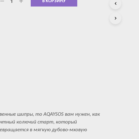
В КОРЗИНУ
С
Т
А
.
енные шипры, то AQAYSOS вам нужен, как
гантный колючий старт, который
евращается в мягкую дубово-мховую