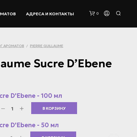
ОМАТОВ
АДРЕСА И КОНТАКТЫ
0
Г АРОМАТОВ
PIERRE GUILLAUME
/
llaume Sucre D’Ebene
К
О
cre D'Ebene - 100 мл
Р
З
В КОРЗИНУ
И
Н
А
cre D'Ebene - 50 мл
П
У