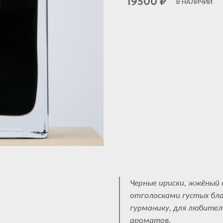
19500
₽
В НАЛИЧИИ
Черные ириски, жжёный с
отголосками густых бла
гурманику, для любител
ароматов.