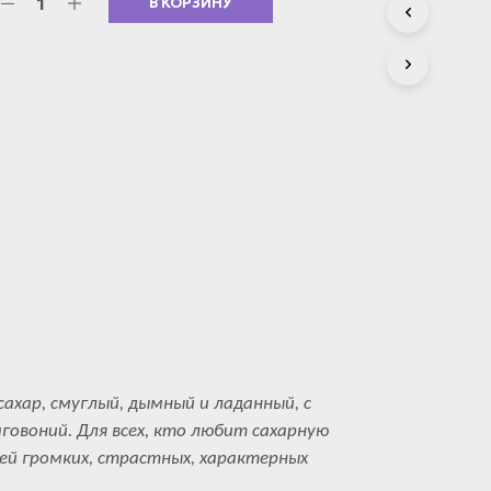
В КОРЗИНУ
С
Т
А
.
ахар, смуглый, дымный и ладанный, с
говоний. Для всех, кто любит сахарную
ей громких, страстных, характерных