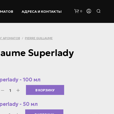
ОМАТОВ
АДРЕСА И КОНТАКТЫ
0
Г АРОМАТОВ
PIERRE GUILLAUME
/
llaume Superlady
К
О
perlady - 100 мл
Р
З
В КОРЗИНУ
И
Н
А
perlady - 50 мл
П
У