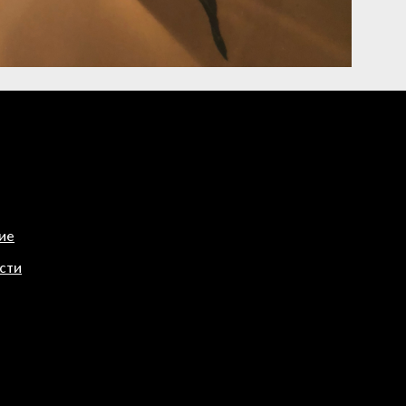
ие
сти