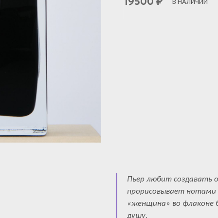
19500
₽
В НАЛИЧИИ
Пьер любит создавать 
прорисовывает нотами 
«женщина» во флаконе б
душу.