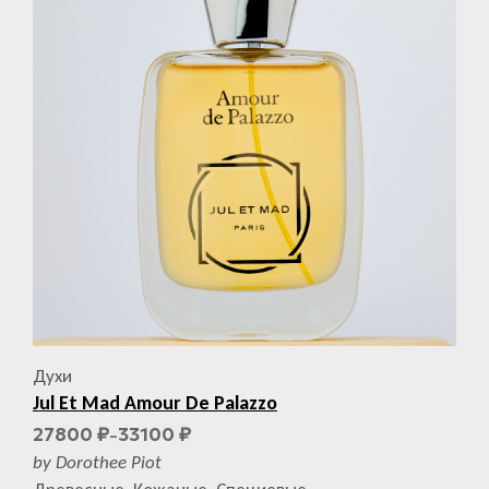
Духи
Jul Et Mad Amour De Palazzo
27800
33100
₽
₽
–
by Dorothee Piot